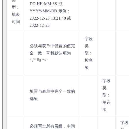
类
DD HH:MM:SS 或
型：
YYYY-MM-DD 示例：
填表
2022-12-23 13:21:49 或
时间
2022-12-23
字段
必须与表单中设置的值完
类
全一致，草料默认项为
型：
“√” 和 “×”
检查
项
字段
类
填写与表单中完全一致的
型：
选项
单选
项
字段
必须写全所有层级，中间