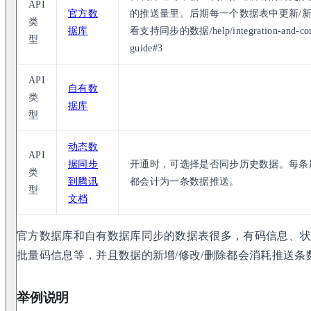
API
官方数
的推送量里。后期每一个数据表中更新/
类
据库
看支持同步的数据/help/integration-and-connect
型
guide#3
API
自有数
类
据库
型
动态数
API
据同步
开通时，可选择是否同步历史数据。每条
类
到腾讯
都会计为一条数据推送。
型
文档
官方数据库和自有数据库同步的数据表很多，有码信息、
批量码信息等，并且数据的新增/修改/删除都会消耗推送
举例说明