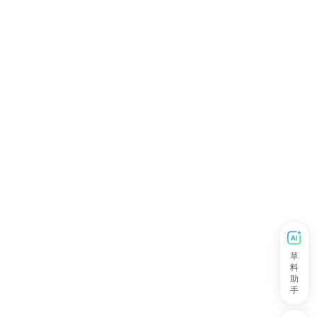
草
料
助
手