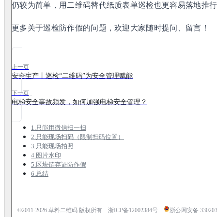
仍较为简单，用二维码替代纸质表单巡检也更容易落地推
更多关于巡检防作假的问题，欢迎大家随时提问、留言！
上一页
安全生产丨巡检“二维码”为安全管理赋能
下一页
电梯安全事故频发，如何加强电梯安全管理？
1.只能用微信扫一扫
2.只能现场扫码（限制扫码位置）
3.只能现场拍照
4.图片水印
5.区块链存证防作假
6.总结
©2011-
2026
草料二维码 版权所有
浙ICP备12002384号
浙公网安备 3302030