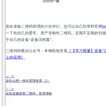
喜欢体验二维码管理的小伙伴们，也可以自己到草料官网
ht
一下给自己的爱车、房产等制作二维码。定期不定期的扫
于自己的设备“设备活档案”。
二维码转载自公众号：本钢机电安装
《【学习视窗】设备“
上的应用》
上一页
设备点维一体化管理体系（2）
下一页
设备设施巡查二维码，提质增效