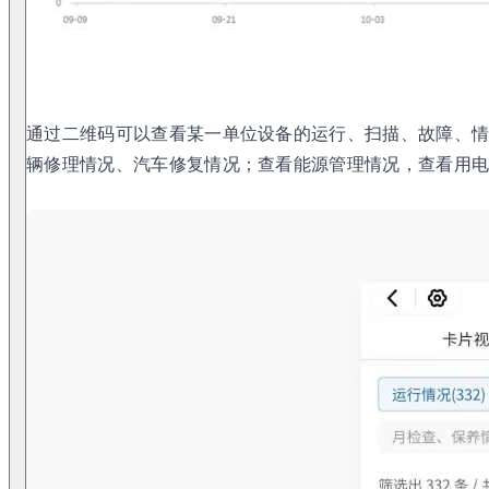
通过二维码可以查看某一单位设备的运行、扫描、故障、
辆修理情况、汽车修复情况；查看能源管理情况，查看用