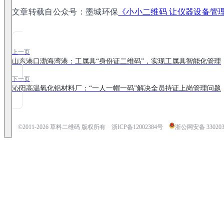
文章转载自公众号：墨城环保
《小小二维码 让仪器设备管
上一页
山东港口渤海湾港：工属具“身份证二维码”，实现工属具智能化管理
下一页
沁阳高温氧化铝材料厂：“一人一帽一码”解决全员持证上岗管理问题
©2011-
2026
草料二维码 版权所有
浙ICP备12002384号
浙公网安备 3302030