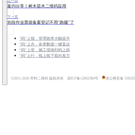
上一页
案例分享丨树木苗木二维码应用
下一页
危险作业票据备案登记不用“跑腿”了
“码”上报，管理效率大幅提升
“码”上办，各类数据一键直达
“码”上管，施工现场扫码上岗
“码”上行，线上线下双向发力
©2011-
2026
草料二维码 版权所有
浙ICP备12002384号
浙公网安备 3302030