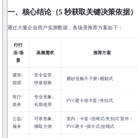
一、核心结论（5 秒获取关键决策依据）
通过大量企业用户实测数据，各场景推荐方案如下：
行行
业/场
高频需求
推荐方案
景
建筑/
安全监管、
磨砂亚银不干胶+帽贴式
能源
快速核验
医疗/
专业形象、
PVC硬卡或卡套+夹扣式
政务
长期使用
公益/
可靠形象、
室内：卡套+挂绳式/夹扣式 室外：
服务
摘取方便
PVC硬卡+插卡式/挂绳式