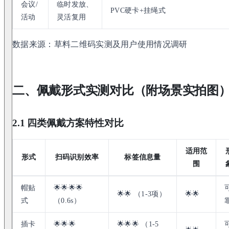
会议/
临时发放、
PVC硬卡+挂绳式
活动
灵活复用
数据来源：草料二维码实测及用户使用情况调研
二、佩戴形式实测对比（附场景实拍图
2.1 四类佩戴方案特性对比
适用范
形式
扫码识别效率
标签信息量
围
帽贴
🌟🌟🌟🌟
🌟🌟 （1-3项）
🌟🌟
式
（0.6s）
插卡
🌟🌟🌟
🌟🌟🌟 （1-5