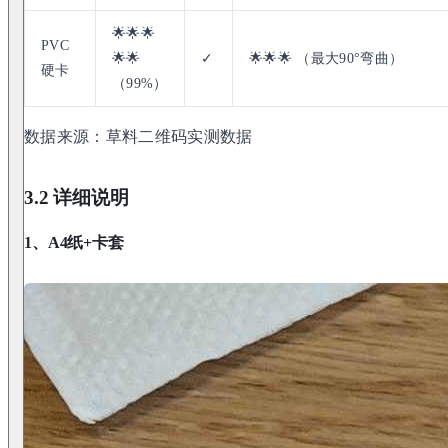
🌟🌟🌟
PVC
🌟🌟
✓
🌟🌟🌟 （最大90°弯曲）
硬卡
（99%）
数据来源：草料二维码实测数据
3.2 详细说明
1、A4纸+卡套