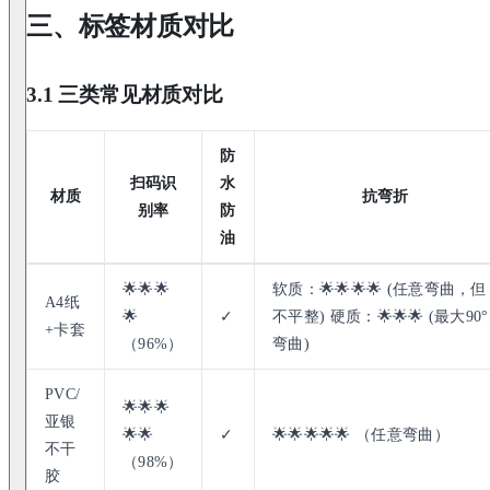
三、标签材质对比
3.1 三类常见材质对比
防
扫码识
水
材质
抗弯折
别率
防
油
🌟🌟🌟
软质：🌟🌟🌟🌟 (任意弯曲，但
A4纸
🌟
✓
不平整) 硬质：🌟🌟🌟 (最大90°
+卡套
（96%）
弯曲)
PVC/
🌟🌟🌟
亚银
🌟🌟
✓
🌟🌟🌟🌟🌟 （任意弯曲）
不干
（98%）
胶