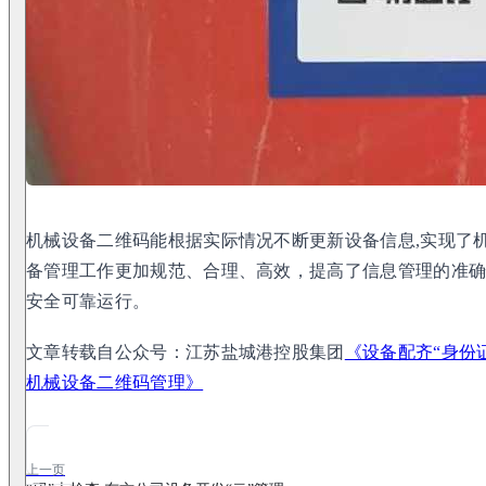
机械设备二维码能根据实际情况不断更新设备信息,实现了
备管理工作更加规范、合理、高效，提高了信息管理的准
安全可靠运行。
文章转载自公众号：江苏盐城港控股集团
《设备配齐“身份
机械设备二维码管理》
上一页