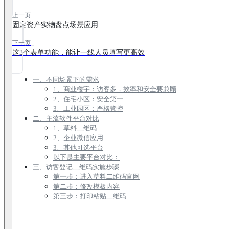
上一页
固定资产实物盘点场景应用
下一页
这3个表单功能，能让一线人员填写更高效
一、不同场景下的需求
1、商业楼宇：访客多，效率和安全要兼顾
2、住宅小区：安全第一
3、工业园区：严格管控
二、主流软件平台对比
1、草料二维码
2、企业微信应用
3、其他可选平台
以下是主要平台对比：
三、访客登记二维码实施步骤
第一步：进入草料二维码官网
第二步：修改模板内容
第三步：打印粘贴二维码