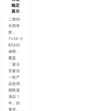
稳定
展示
二维码
长期有
效，
7×24 小
时访问
保障，
覆盖
「展示
至最后
一批产
品使用
期限届
满后 1
年」的
要求。