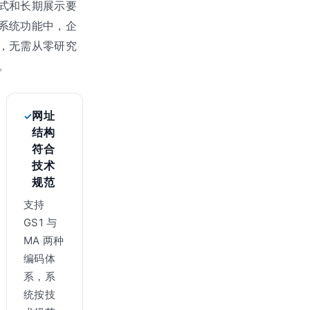
式和长期展示要
系统功能中，企
，无需从零研究
。
网址
结构
符合
技术
规范
支持
GS1 与
MA 两种
编码体
系，系
统按技