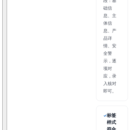
段：基
础信
息、主
体信
息、产
品详
情、安
全警
示，逐
项对
应，录
入核对
即可。
标签
样式
符合