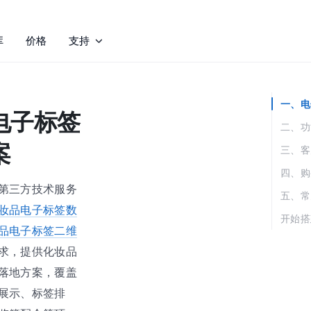
库
价格
支持
一、电
电子标签
二、功
案
三、客
四、购
第三方技术服务
五、常
妆品电子标签数
开始搭
品电子标签二维
求，提供化妆品
落地方案，覆盖
展示、标签排