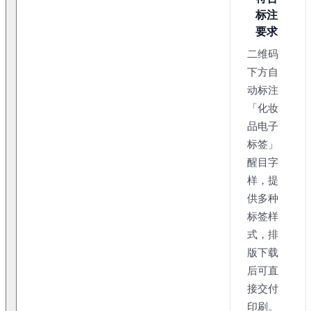
标注
要求
二维码
下方自
动标注
「化妆
品电子
标签」
醒目字
样，提
供多种
标签样
式，排
版下载
后可直
接交付
印刷。