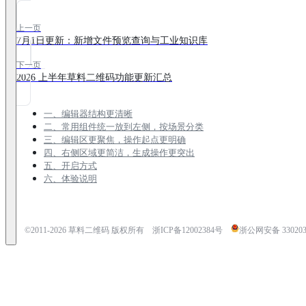
上一页
7月1日更新：新增文件预览查询与工业知识库
下一页
2026 上半年草料二维码功能更新汇总
一、编辑器结构更清晰
二、常用组件统一放到左侧，按场景分类
三、编辑区更聚焦，操作起点更明确
四、右侧区域更简洁，生成操作更突出
五、开启方式
六、体验说明
©2011-
2026
草料二维码 版权所有
浙ICP备12002384号
浙公网安备 3302030