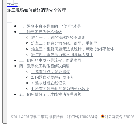
下一页
施工现场如何做好消防安全管理
一、巡查本身不是目的，“闭环”才是
二、隐患闭环为什么难做
难点一：问题的流转路径不清晰
难点二：信息分散在纸、群里、手机里
难点三：重复问题无法被统计，导致“治标不治本”
难点四：责任压力落不到具体人身上
三、闭环的本质不是流程，而是协同
四、数字化工具能否解决问题
1. 巡查到点，记录留痕
2. 问题自动提醒到责任人
3. 整改过程在线记录
4. 所有问题自动沉淀为结构化数据
五、闭环做好了，才能推动管理改善
©2011-
2026
草料二维码 版权所有
浙ICP备12002384号
浙公网安备 3302030