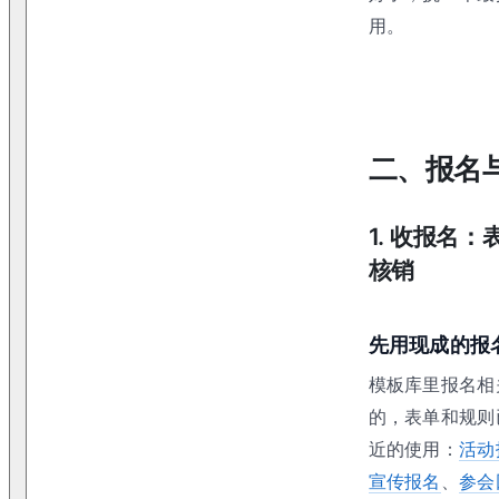
用。
二、报名
1
.
收报名：
核销
先用现成的报
模板库里报名相
的，表单和规则
近的使用：
活动
宣传报名
、
参会