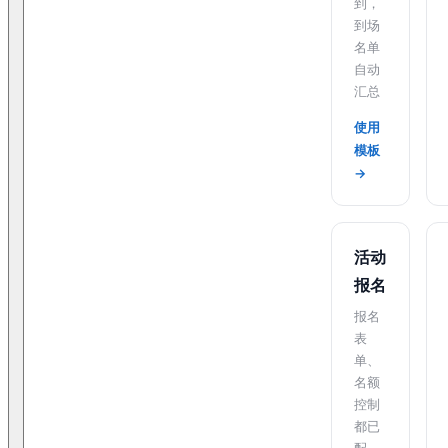
到，
到场
名单
自动
汇总
使用
模板
→
活动
报名
报名
表
单、
名额
控制
都已
配