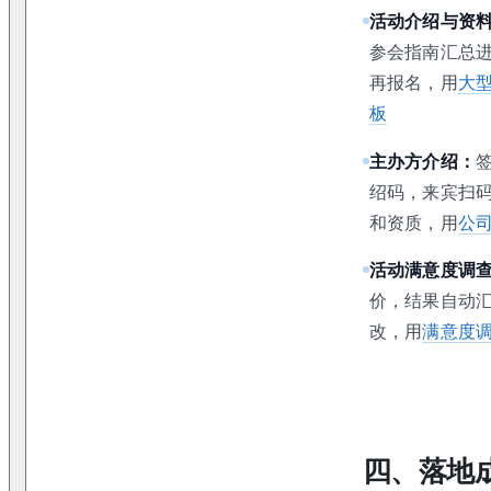
活动介绍与资
参会指南汇总
再报名，用
大
板
主办方介绍：
绍码，来宾扫
和资质，用
公
活动满意度调
价，结果自动
改，用
满意度
四、落地