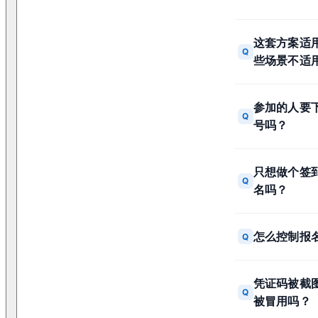
这套方案适
Q
些场景不适
参加的人要下
Q
号吗？
只想做个签
Q
名吗？
怎么控制报
Q
凭证码被截
Q
被冒用吗？