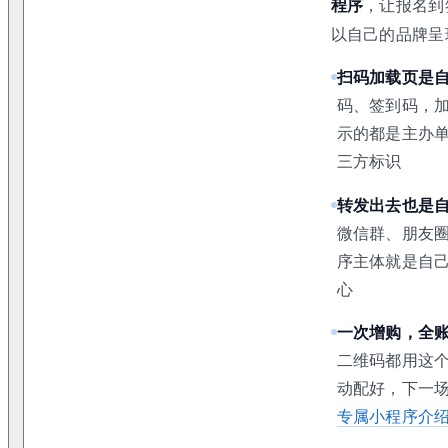
程序
，让报名到
以自己的品牌呈
扫码加载页是
码、签到码，
示的都是主办
三方标识
转发出去也是
微信群、朋友
序主体就是自
心
一次增购，全
二维码都用这
动配好，下一
专属小程序介