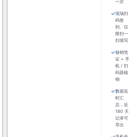
一次
现场扫
码签
到、仅
限扫一
扫填写
核销凭
证 + 手
机 / 扫
码器核
销
数据实
时汇
总，近
180 天
记录可
导出
手机号