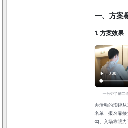
一、方案
1. 方案效果
一分钟了解二
办活动的琐碎从
名单：报名靠接
勾、入场靠眼力