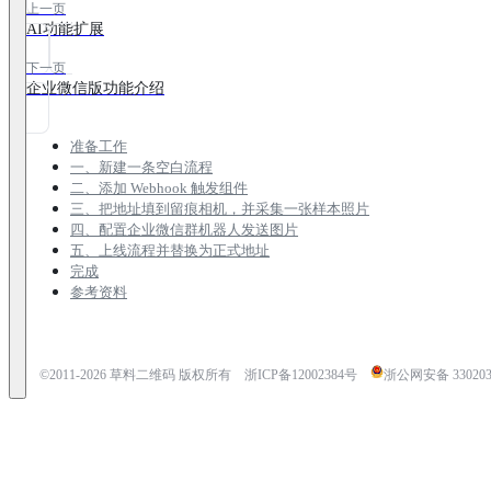
上一页
AI功能扩展
下一页
企业微信版功能介绍
准备工作
一、新建一条空白流程
二、添加 Webhook 触发组件
三、把地址填到留痕相机，并采集一张样本照片
四、配置企业微信群机器人发送图片
五、上线流程并替换为正式地址
完成
参考资料
©2011-
2026
草料二维码 版权所有
浙ICP备12002384号
浙公网安备 3302030