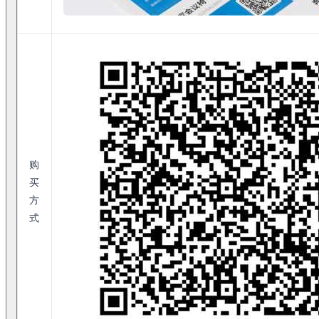
购
买
方
式