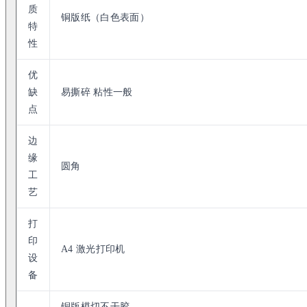
质
铜版纸（白色表面）
特
性
优
缺
易撕碎 粘性一般
点
边
缘
圆角
工
艺
打
印
A4 激光打印机
设
备
铜版模切不干胶