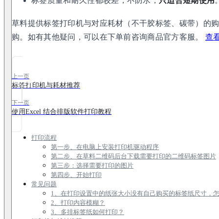
标签质量和耐久性都较差，不防水，
只适合短期使用
草料提供标签打印机与对应耗材（不干胶标签、碳带）的
购。如有其他疑问，可以在下单前咨询商品官方客服。
查
上一页
标签打印机与耗材推荐
下一页
使用Excel 结合排版软件打印教程
打印流程
第一步、在电脑上安装打印机驱动程序
第二步、在草料二维码后台下载需要打印的二维码标签图片
第三步：选择需要打印的图片
第四步、开始打印
常见问题
1、在打印设置中的纸张大小没有自己购买的标签纸尺寸，
2、打印内容模糊？
3、多排标签纸如何打印？