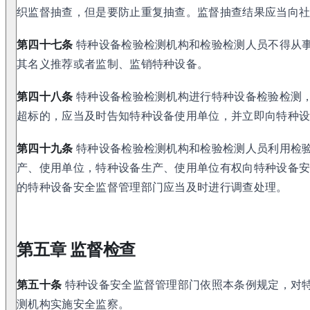
织监督抽查，但是要防止重复抽查。监督抽查结果应当向
第四十七条
特种设备检验检测机构和检验检测人员不得从
其名义推荐或者监制、监销特种设备。
第四十八条
特种设备检验检测机构进行特种设备检验检测
超标的，应当及时告知特种设备使用单位，并立即向特种
第四十九条
特种设备检验检测机构和检验检测人员利用检
产、使用单位，特种设备生产、使用单位有权向特种设备
的特种设备安全监督管理部门应当及时进行调查处理。
第五章 监督检查
第五十条
特种设备安全监督管理部门依照本条例规定，对
测机构实施安全监察。