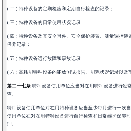
( 二 ) 特种设备的定期检验和定期自行检查的记录；
( 三 ) 特种设备的日常使用状况记录；
( 四 ) 特种设备及其安全附件、安全保护装置、测量调控
保养记录；
( 五 ) 特种设备运行故障和事故记录；
( 六 ) 高耗能特种设备的能效测试报告、能耗状况记录以
第二十七条
特种设备使用单位应当对在用特种设备进行经
查。
特种设备使用单位对在用特种设备应当至少每月进行一次
使用单位在对在用特种设备进行自行检查和日常维护保养
理。