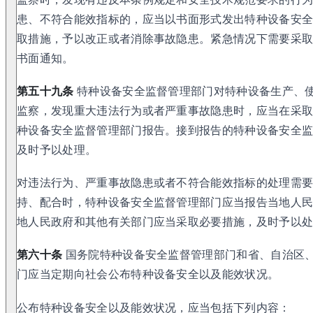
患、不符合能效指标的，应当以书面形式发出特种设备安
取措施，予以改正或者消除事故隐患。紧急情况下需要采
书面通知。
第五十九条
特种设备安全监督管理部门对特种设备生产、
监察，发现重大违法行为或者严重事故隐患时，应当在采
种设备安全监督管理部门报告。接到报告的特种设备安全
及时予以处理。
对违法行为、严重事故隐患或者不符合能效指标的处理需
持、配合时，特种设备安全监督管理部门应当报告当地人
地人民政府和其他有关部门应当采取必要措施，及时予以
第六十条
国务院特种设备安全监督管理部门和省、自治区
门应当定期向社会公布特种设备安全以及能效状况。
公布特种设备安全以及能效状况，应当包括下列内容：