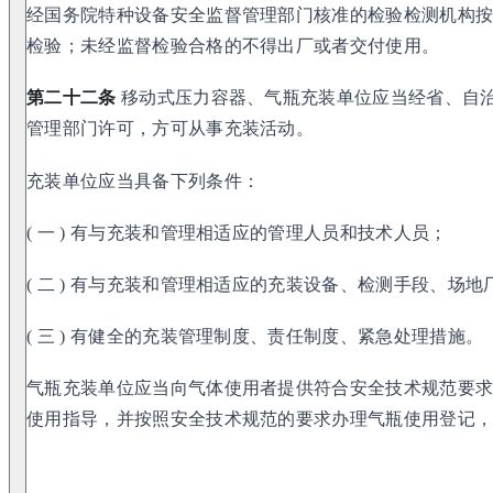
经国务院特种设备安全监督管理部门核准的检验检测机构
检验；未经监督检验合格的不得出厂或者交付使用。
第二十二条
移动式压力容器、气瓶充装单位应当经省、自
管理部门许可，方可从事充装活动。
充装单位应当具备下列条件：
( 一 ) 有与充装和管理相适应的管理人员和技术人员；
( 二 ) 有与充装和管理相适应的充装设备、检测手段、场
( 三 ) 有健全的充装管理制度、责任制度、紧急处理措施。
气瓶充装单位应当向气体使用者提供符合安全技术规范要
使用指导，并按照安全技术规范的要求办理气瓶使用登记