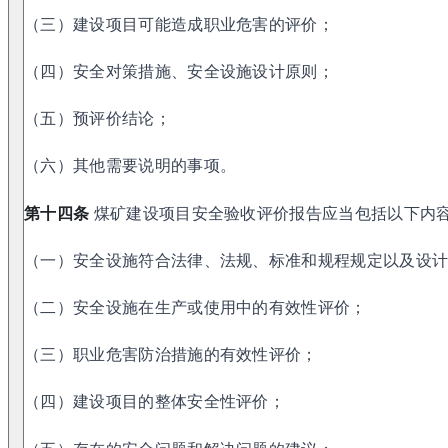
（三）建设项目可能造成职业危害的评价；
（四）安全对策措施、安全设施设计原则；
（五）预评价结论；
（六）其他需要说明的事项。
第十四条
煤矿建设项目安全验收评价报告应当包括以下内
（一）安全设施符合法律、法规、标准和规程规定以及设
（二）安全设施在生产或使用中的有效性评价；
（三）职业危害防治措施的有效性评价；
（四）建设项目的整体安全性评价；