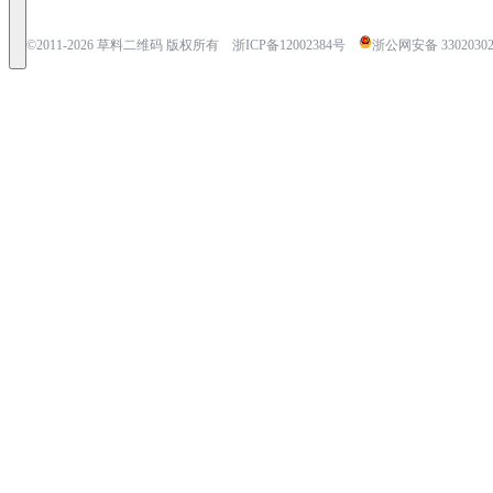
©2011-
2026
草料二维码 版权所有
浙ICP备12002384号
浙公网安备 33020302