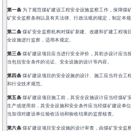
第一条
为了规范煤矿建设工程安全设施监察工作，保障煤
矿安全监察条例以及有关法律、行政法规的规定，制定本
第二条
煤矿安全监察机构对煤矿新建、改建和扩建工程项
全设施进行监察，适用本规定。
第三条
煤矿建设项目应当进行安全评价，其初步设计应当
当包括安全条件的论证、安全设施的设计等内容。
第四条
煤矿建设项目的安全设施的设计、施工应当符合工
和行业技术规范。
第五条
煤矿建设项目施工前，其安全设施设计应当经煤矿
生产或使用前，其安全设施和安全条件应当经煤矿建设单
当加强对建设单位验收活动和验收结果的监督核查。
第六条
煤矿建设项目安全设施的设计审查，由煤矿安全监