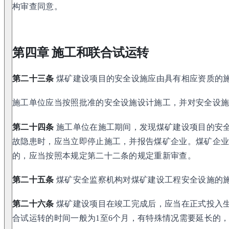
构审查同意。
第四章 施工和联合试运转
第二十三条
煤矿建设项目的安全设施应由具有相应资质的
施工单位应当按照批准的安全设施设计施工，并对安全设
第二十四条
施工单位在施工期间，发现煤矿建设项目的安
故隐患时，应当立即停止施工，并报告煤矿企业。煤矿企
的，应当按照本规定第二十二条的规定重新审查。
第二十五条
煤矿安全监察机构对煤矿建设工程安全设施的
第二十六条
煤矿建设项目在竣工完成后，应当在正式投入
合试运转的时间一般为1至6个月，有特殊情况需要延长的，