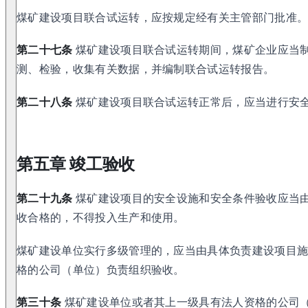
煤矿建设项目联合试运转，应按规定经有关主管部门批准
第二十七条
煤矿建设项目联合试运转期间，煤矿企业应当
测、检验，收集有关数据，并编制联合试运转报告。
第二十八条
煤矿建设项目联合试运转正常后，应当进行安
第五章 竣工验收
第二十九条
煤矿建设项目的安全设施和安全条件验收应当
收合格的，不得投入生产和使用。
煤矿建设单位实行多级管理的，应当由具体负责建设项目
格的公司（单位）负责组织验收。
第三十条
煤矿建设单位或者其上一级具有法人资格的公司