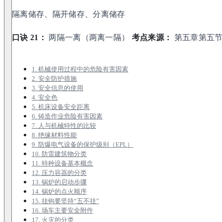
隔离储存、隔开储存、分离储存
口诀 21：
两隔一离（两离一隔）
考点来源：
第五章第五
1. 机械使用过程中的危险有害因素
2. 安全防护措施
3. 安全信息的使用
4. 安全色
5. 机床设备安全距离
6. 铸造作业危险有害因素
7. 人与机械特性的比较
8. 绝缘材料性能
9. 防爆电气设备的保护级别（EPL）
10. 防雷建筑物分类
11. 特种设备基本概念
12. 压力容器的分类
13. 锅炉的启动步骤
14. 锅炉的点火顺序
15. 挂钩要坚持“五不挂”
16. 场车主要安全附件
17. 火灾的分类