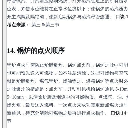
母管供汽。并汽前应减弱燃烧，打开蒸汽管道上的所有疏
位表，并使水位维持在正常水位线以下；使锅炉的蒸汽压
开主汽阀及隔绝阀，使新启动锅炉与蒸汽母管连通。
口诀 
考点来源：
第三章第三节
14. 锅炉的点火顺序
锅炉点火时需防止炉膛爆炸。锅炉点火前，锅炉炉膛中可
也可能预先送入可燃物，如不注意清除，这些可燃物与空
就是炉膛爆炸。燃气锅炉、燃油锅炉、煤粉锅炉等点火时
炉膛爆炸的措施是：点火前，开动引风机给锅炉通风 5-10
5~10min，以清除炉膛及烟道中的可燃物质。点燃气、油
燃火炬，最后送入燃料。一次点火未成功需重新点燃火炬
新通风，待充分清除可燃物之后再进行点火操作。
口诀 14
节