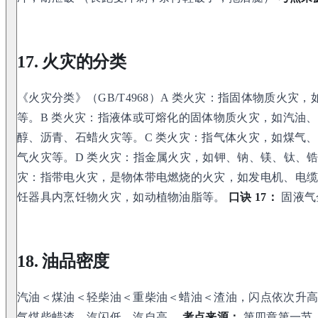
17. 火灾的分类
《火灾分类》（GB/T4968）A 类火灾：指固体物质火灾
等。B 类火灾：指液体或可熔化的固体物质火灾，如汽油
醇、沥青、石蜡火灾等。C 类火灾：指气体火灾，如煤气
气火灾等。D 类火灾：指金属火灾，如钾、钠、镁、钛、锆
灾：指带电火灾，是物体带电燃烧的火灾，如发电机、电缆
饪器具内烹饪物火灾，如动植物油脂等。
口诀 17：
固液气
18. 油品密度
汽油＜煤油＜轻柴油＜重柴油＜蜡油＜渣油，闪点依次升
气煤柴蜡渣，汽闪低，汽自高。
考点来源：
第四章第一节