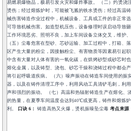
易燃易爆物品，极易引发火灾和爆炸事故。 （二）灼烫浇
烫伤；经过熔炼炉时，可能被飞溅的铁水烫伤；经过高温铸
械伤害铸造作业过程中，机械设备、工具或工件的非正常
可导致机械伤害。如造型机压伤，设备修理时误启动导致砸
工作环境恶劣、照明不良，加上车间设备立体交叉，维护
（五）尘毒危害在型砂、芯砂运输、加工过程中，打箱、
区产生大量的粉尘，因接触粉尘、有害物质等因素易引起
中含有大量对人体有害的一氧化碳，在烘烤砂型或砂芯时
熔化金属，以及铸型、浇包、砂芯干燥和浇铸过程中都会
将引起呼吸道疾病。 （六）噪声振动在铸造车间使用的振
器，以及在铸件清理工序中，利用风动工具清铲毛刺，利
声和强烈的振动。 （七）高温和热辐射铸造生产在熔化、
的热量，在夏季车间温度会达到40℃或更高，铸件和熔炼
利。
口诀 6：
铸造高热又火爆，烫机振噪坠尘毒
考点来源