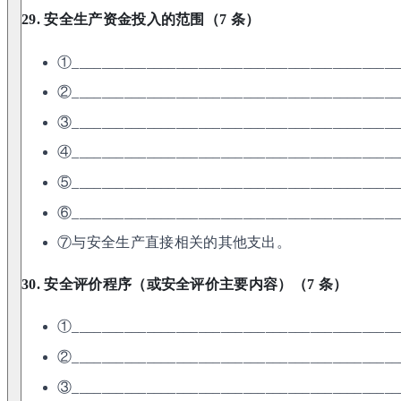
29. 安全生产资金投入的范围（7 条）
①____________________________________________
②____________________________________________
③____________________________________________
④____________________________________________
⑤____________________________________________
⑥____________________________________________
⑦与安全生产直接相关的其他支出。
30. 安全评价程序（或安全评价主要内容）（7 条）
①____________________________________________
②____________________________________________
③____________________________________________