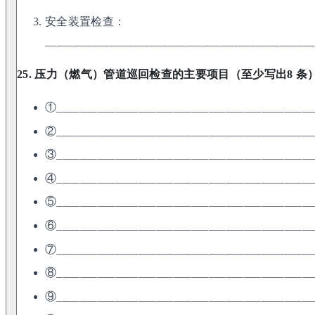
安全装置检查：
______________________________________________
25. 压力（燃气）管道巡回检查的主要项目（至少写出8 条
①____________________________________________
②____________________________________________
③____________________________________________
④____________________________________________
⑤____________________________________________
⑥____________________________________________
⑦____________________________________________
⑧____________________________________________
⑨____________________________________________