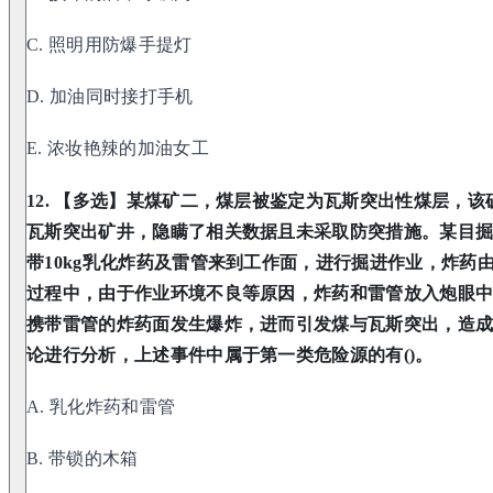
C. 照明用防爆手提灯
D. 加油同时接打手机
E. 浓妆艳辣的加油女工
12. 【多选】某煤矿二，煤层被鉴定为瓦斯突出性煤层，
瓦斯突出矿井，隐瞒了相关数据且未采取防突措施。某目
带10kg乳化炸药及雷管来到工作面，进行掘进作业，炸药
过程中，由于作业环境不良等原因，炸药和雷管放入炮眼
携带雷管的炸药面发生爆炸，进而引发煤与瓦斯突出，造
论进行分析，上述事件中属于第一类危险源的有()。
A. 乳化炸药和雷管
B. 带锁的木箱