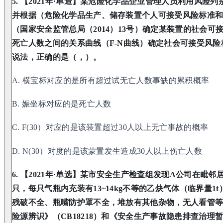
5. 【2021年·单造】某危险化学品企业管理人员利用风
并根据（危险化学品生产、储存装置个人可接受风险标准
（国家安全监管总局（2014）13号）确定某装置的社会
死亡人数之间的关系曲线（F-N曲线）确定社会可接受风
说法，正确的是（，）。
A. 横宝标对应的是所有超过试无亡人数事缺的累积概率
B. 娠坐标对应的是死亡人数
C. F(30）对应的是该装置超过30人以上无亡事故的概率
D. N(30）对度的是该蒙置发生造成30人以上伤亡人数
6. 【2021年·单选】某市安全生产检查组发现A公司在毗
只，每只气瓶内充装有13~14kg不等的乙炔气体（临界量
残破不全、瓶嘴防护罩不全，堆放有其他杂物，无人看管
险源辨识》（CB18218）和《安全生产事故隐患排查治