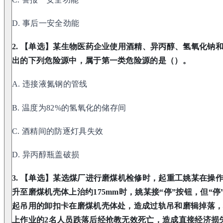
D. 事后一安全劲能
2. 【单选】某生物医药企业使用酒精、异丙醇、氢氧化钠
出的下列危险源中，属于第一类危险源的是（）。
A. 违接液氮钢的管线
B. 温度为82%的氢氧化的储存间
C. 酒精间的防逐灯具失效
D. 异丙醇瓶盖破损
3. 【单选】某选煤厂进行磨煤机检修时，起重工姚某在操
升至磨煤机壳体上治约175mm时，姚某接“停”按钮，但“
起吊用的卸扣卡在磨煤机壳体处，造成过轨吊和磨辑掉落
上作业的2名人员跌落后经抢教无效死亡，造成直接经济损失