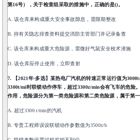
第16号），关于检查组采取的措施中，正确的是()。
A. 该仓库来构成重大安全事故隙息，需限期整改
B. 持有关隐志排查资料提交消防主管部门并记录备查
C. 该仓库来构成重大危险源，需微好气鼠安全校术潜施
D. 该仓库应停止使用，立即查射
7. 【2021年·多选】某热电厂汽机的转速正常运行值为3000t/
3300t/mi时联锁动作停车，超过3300z/min会有飞车
作用，危险源分为第一类危险源和第二类危险源，属于第一类
A. 超过3300 r/min的汽机
B. 专责工程师误设联锁动作参数值为3500z/h
C. 联锁参数设置过程监护不到位