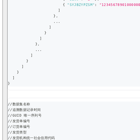
{
"SYJBZYPZSM"
:
"1234567890100000
]
}
,
                    ...
]
}
]
}
,
            ...
]
}
]
}
]
}
//数据集名称
//追溯数据记录时间
//GUID 唯一序列号
//发货单编号
//订货单编号
//发货类型
//发货机构统一社会信用代码