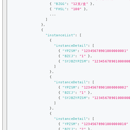
{
"BZGG"
:
"12支/盒"
}
,
{
"FHSL"
:
"100"
}
,
                    ...
]
}
,
{
"instanceList"
:
[
{
"instanceDetail"
:
[
{
"YPZSM"
:
"12345678901000000001"
{
"BZCJ"
:
"1"
}
,
{
"SYJBZYPZSM"
:
"1234567890100000
]
}
,
{
"instanceDetail"
:
[
{
"YPZSM"
:
"12345678901000000002"
{
"BZCJ"
:
"1"
}
,
{
"SYJBZYPZSM"
:
"1234567890100000
]
}
,
{
"instanceDetail"
:
[
{
"YPZSM"
:
"12345678901000000010"
{
"BZCJ"
:
"2"
}
,