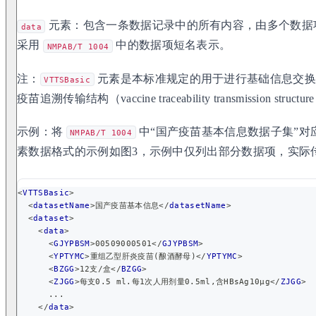
元素：包含一条数据记录中的所有内容，由多个数据
data
采用
中的数据项短名表示。
NMPAB/T 1004
注：
元素是本标准规定的用于进行基础信息交换的
VTTSBasic
疫苗追溯传输结构（vaccine traceability transmission str
示例：将
中“国产疫苗基本信息数据子集”对
NMPAB/T 1004
素数据格式的示例如图3，示例中仅列出部分数据项，实际
<
VTTSBasic
>
<
datasetName
>
国产疫苗基本信息
</
datasetName
>
<
dataset
>
<
data
>
<
GJYPBSM
>
00509000501
</
GJYPBSM
>
<
YPTYMC
>
重组乙型肝炎疫苗(酿酒酵母)
</
YPTYMC
>
<
BZGG
>
12支/盒
</
BZGG
>
<
ZJGG
>
每支0.5 ml.每1次人用剂量0.5ml,含HBsAg10μg
</
ZJGG
>
      ...
</
data
>