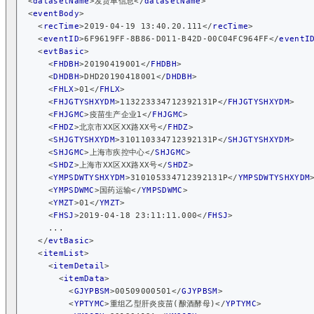
<
datasetName
>
发货单信息
</
datasetName
>
<
eventBody
>
<
recTime
>
2019-04-19 13:40.20.111
</
recTime
>
<
eventID
>
6F9619FF-8B86-D011-B42D-00C04FC964FF
</
eventI
<
evtBasic
>
<
FHDBH
>
20190419001
</
FHDBH
>
<
DHDBH
>
DHD20190418001
</
DHDBH
>
<
FHLX
>
01
</
FHLX
>
<
FHJGTYSHXYDM
>
113223334712392131P
</
FHJGTYSHXYDM
>
<
FHJGMC
>
疫苗生产企业1
</
FHJGMC
>
<
FHDZ
>
北京市XX区XX路XX号
</
FHDZ
>
<
SHJGTYSHXYDM
>
310110334712392131P
</
SHJGTYSHXYDM
>
<
SHJGMC
>
上海市疾控中心
</
SHJGMC
>
<
SHDZ
>
上海市XX区XX路XX号
</
SHDZ
>
<
YMPSDWTYSHXYDM
>
310105334712392131P
</
YMPSDWTYSHXYDM
<
YMPSDWMC
>
国药运输
</
YMPSDWMC
>
<
YMZT
>
01
</
YMZT
>
<
FHSJ
>
2019-04-18 23:11:11.000
</
FHSJ
>
      ...
</
evtBasic
>
<
itemList
>
<
itemDetail
>
<
itemData
>
<
GJYPBSM
>
00509000501
</
GJYPBSM
>
<
YPTYMC
>
重组乙型肝炎疫苗(酿酒酵母)
</
YPTYMC
>