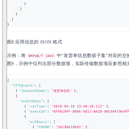
}
]
}
]
}
图8 应用信息的 JSON 格式
示例：将
中“发货单信息数据子集”对应的交换
NMPAB/T 1004
图9，示例中仅列出部分数据项，实际传输数据项应参照相
{
"VTTSEvent"
:
[
{
"datasetName"
:
"发货单信息"
}
,
{
"eventBody"
:
[
{
"recTime"
:
"2019-04-19 13:40.20.111"
}
,
{
"eventID"
:
"6F9619FF-8B86-D011-B42D-00C04FC964F
{
"evtBasic"
:
[
{
"FHDBH"
:
"20190419001"
}
,