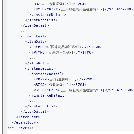
<
BZCJ
>
[包装层级1.i]
</
BZCJ
>
<
SYJBZYPZSM
>
[上一级包装药品追溯码1.i]
</
SYJBZYPZSM
>
</
instanceDetail
>
</
instanceList
>
</
itemDetail
>
      ...
<
itemDetail
>
<
itemData
>
<
GJYPBSM
>
[国家药品标识码x]
</
GJYPBSM
>
<
YPTYMC
>
[药品通用名称x]
</
YPTYMC
>
          ...
</
itemData
>
<
instanceList
>
<
instanceDetail
>
<
YPZSM
>
[药品追溯码x.1]
</
YPZSM
>
<
BZCJ
>
[包装层级x.1]
</
BZCJ
>
<
SYJBZYPZSM
>
[上一级包装药品追溯码x.1]
</
SYJBZYPZSM
>
</
instanceDetail
>
          ...
</
instanceList
>
</
itemDetail
>
</
itemList
>
</
eventBody
>
</
VTTSEvent
>