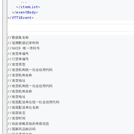
      ...
</
itemList
>
</
eventBody
>
</
VTTSEvent
>
//数据集名称
//追溯数据记录时间
//GUID 唯一序列号
//发货单编号
//订货单编号
//发货类型
//发货机构统一社会信用代码
//发货机构名称
//发货地址
//收货机构统一社会信用代码
//收货机构名称
//收货地址
//疫苗配送单位统一社会信用代码
//疫苗配送单位名称
//疫苗状态
//发货时间
//此处省略其他的单据信息
//国家药品标识码