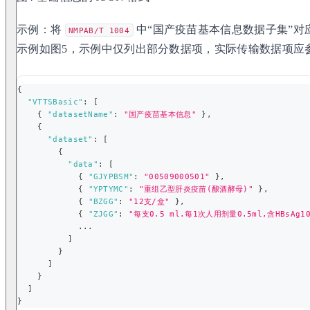
示例：将
中“国产疫苗基本信息数据子集”对应
NMPAB/T 1004
示例如图5，示例中仅列出部分数据项，实际传输数据项应
{
"VTTSBasic"
:
[
{
"datasetName"
:
"国产疫苗基本信息"
}
,
{
"dataset"
:
[
{
"data"
:
[
{
"GJYPBSM"
:
"00509000501"
}
,
{
"YPTYMC"
:
"重组乙型肝炎疫苗(酿酒酵母)"
}
,
{
"BZGG"
:
"12支/盒"
}
,
{
"ZJGG"
:
"每支0.5 ml.每1次人用剂量0.5ml,含HBsAg10
            ...
]
}
]
}
]
}