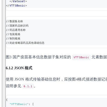
</
dataset
>
</
VTTSBasic
>
//数据集名称
//国家药品标识码
//药品通用名称
//包装规格
//制剂规格
//此处省略该药品其他基础信息
图3 国产疫苗基本信息数据子集对应的
元素数据
VTTSBasic
6.1.2 JSON 格式
使用 JSON 格式传输基础信息时，应按图4格式描述数据记
说明参见
。
6.1.1
{
"VTTSBasic"
:
[