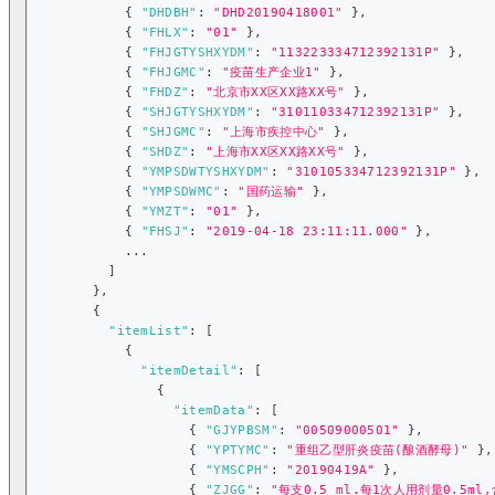
{
"DHDBH"
:
"DHD20190418001"
}
,
{
"FHLX"
:
"01"
}
,
{
"FHJGTYSHXYDM"
:
"113223334712392131P"
}
,
{
"FHJGMC"
:
"疫苗生产企业1"
}
,
{
"FHDZ"
:
"北京市XX区XX路XX号"
}
,
{
"SHJGTYSHXYDM"
:
"310110334712392131P"
}
,
{
"SHJGMC"
:
"上海市疾控中心"
}
,
{
"SHDZ"
:
"上海市XX区XX路XX号"
}
,
{
"YMPSDWTYSHXYDM"
:
"310105334712392131P"
}
,
{
"YMPSDWMC"
:
"国药运输"
}
,
{
"YMZT"
:
"01"
}
,
{
"FHSJ"
:
"2019-04-18 23:11:11.000"
}
,
            ...
]
}
,
{
"itemList"
:
[
{
"itemDetail"
:
[
{
"itemData"
:
[
{
"GJYPBSM"
:
"00509000501"
}
,
{
"YPTYMC"
:
"重组乙型肝炎疫苗(酿酒酵母)"
}
,
{
"YMSCPH"
:
"20190419A"
}
,
{
"ZJGG"
:
"每支0.5 ml.每1次人用剂量0.5ml,含