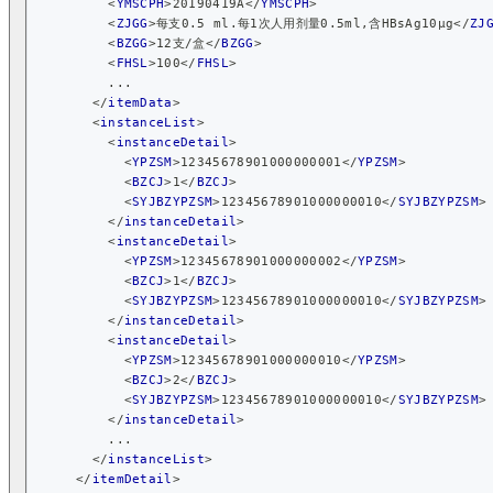
<
YMSCPH
>
20190419A
</
YMSCPH
>
<
ZJGG
>
每支0.5 ml.每1次人用剂量0.5ml,含HBsAg10μg
</
ZJ
<
BZGG
>
12支/盒
</
BZGG
>
<
FHSL
>
100
</
FHSL
>
          ...
</
itemData
>
<
instanceList
>
<
instanceDetail
>
<
YPZSM
>
12345678901000000001
</
YPZSM
>
<
BZCJ
>
1
</
BZCJ
>
<
SYJBZYPZSM
>
12345678901000000010
</
SYJBZYPZSM
>
</
instanceDetail
>
<
instanceDetail
>
<
YPZSM
>
12345678901000000002
</
YPZSM
>
<
BZCJ
>
1
</
BZCJ
>
<
SYJBZYPZSM
>
12345678901000000010
</
SYJBZYPZSM
>
</
instanceDetail
>
<
instanceDetail
>
<
YPZSM
>
12345678901000000010
</
YPZSM
>
<
BZCJ
>
2
</
BZCJ
>
<
SYJBZYPZSM
>
12345678901000000010
</
SYJBZYPZSM
>
</
instanceDetail
>
          ...
</
instanceList
>
</
itemDetail
>