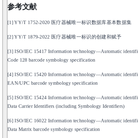
参考文献
[1] YY/T 1752-2020 医疗器械唯一标识数据库基本数据集
[2] YY/T 1879-2022 医疗器械唯一标识的创建和赋予
[3] ISO/IEC 15417 Information technology—Automatic identifi
Code 128 barcode symbology specification
[4] ISO/IEC 15420 Information technology—Automatic identifi
EAN/UPC barcode symbology specification
[5] ISO/IEC 15424 Information technology—Automatic identifi
Data Carrier Identifiers (including Symbology Identifiers)
[6] ISO/IEC 16022 Information technology—Automatic identifi
Data Matrix barcode symbology specification