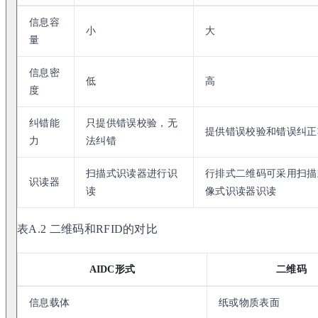
信息容
小
大
量
信息密
低
高
度
纠错能
只提供错误校验，无
提供错误校验和错误纠正
力
法纠错
扫描式识读器进行识
行排式二维码可采用扫描
识读器
读
像式识读器识读
表A.2 二维码和RFID的对比
AIDC形式
二维码
信息载体
纸或物质表面