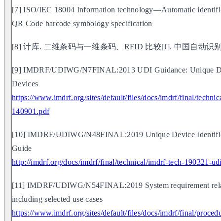
[7] ISO/IEC 18004 Information technology—Automatic identifi
QR Code barcode symbology specification
[8] 计库. 二维条码与一维条码、RFID 比较[J]. 中国自动识别技术
[9] IMDRF/UDIWG/N7FINAL:2013 UDI Guidance: Unique Devic
Devices
https://www.imdrf.org/sites/default/files/docs/imdrf/final/techn
140901.pdf
[10] IMDRF/UDIWG/N48FINAL:2019 Unique Device Identificat
Guide
http://imdrf.org/docs/imdrf/final/technical/imdrf-tech-190321-ud
[11] IMDRF/UDIWG/N54FINAL:2019 System requirement relate
including selected use cases
https://www.imdrf.org/sites/default/files/docs/imdrf/final/proce