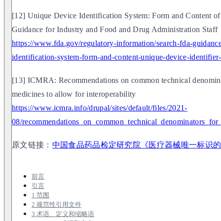
[12] Unique Device Identification System: Form and Content of
Guidance for Industry and Food and Drug Administration Staff
https://www.fda.gov/regulatory-information/search-fda-guidan
identification-system-form-and-content-unique-device-identifier
[13] ICMRA: Recommendations on common technical denominator
medicines to allow for interoperability
https://www.icmra.info/drupal/sites/default/files/2021-
08/recommendations_on_common_technical_denominators_for_T
原文链接：
中国食品药品检定研究院《医疗器械唯一标识
前言
引言
1 范围
2 规范性引用文件
3 术语、定义和缩略语