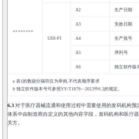
A2
生产日期
A3
失效日期
××××××××
UDI-PI
A4
生产批号
A5
序列号
A6
独立软件版
a 表1的数据分隔符仅为举例,不代表顺序要求
b 独立软件版本号可参照YY/T1879—2022中6.2的规定。
6.3
对于医疗器械流通和使用过程中需要使用的发码机构预
体系中由制造商自定义的其他内容字段，发码机构和医疗器械
关方。