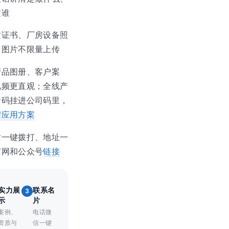
过谁
质证书、厂房设备照
，图片不限量上传
产品图册、客户案
视频更直观；全线产
录码挂进公司码里，
绍应用方案
话一键拨打、地址一
官网和公众号
链接
实力展
联系名
3
示
片
案例、
电话微
资质与
信一键