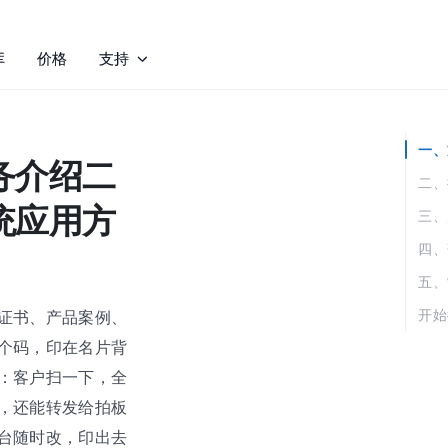
库
价格
支持
一、
务介绍二
二、
统应用方
三、
四、
五、
开始
证书、产品案例、
个码，印在名片背
：客户扫一下，全
，还能转发给拍板
台随时改，印出去