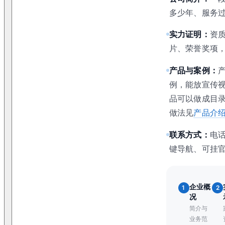
多少年、服务
实力证明：
资
片、荣誉奖项
产品与案例：
例，能放宣传
品可以做成目
做法见
产品介
联系方式：
电
键导航、可挂
企业概
1
2
况
简介与
业务范