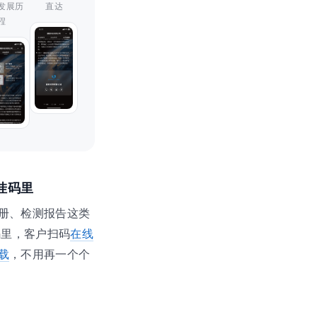
发展历
直达
程
挂码里
册、检测报告这类
码里，客户扫码
在线
载
，不用再一个个