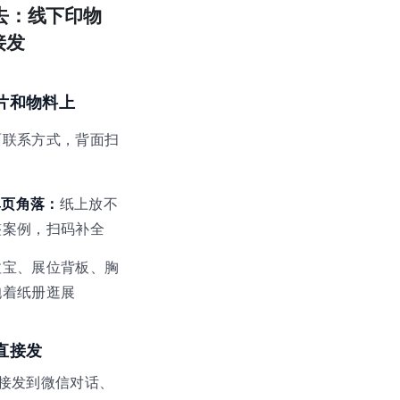
去：线下印物
接发
片和物料上
面联系方式，背面扫
单页角落：
纸上放不
整案例，扫码补全
拉宝、展位背板、胸
抱着纸册逛展
直接发
接发到微信对话、