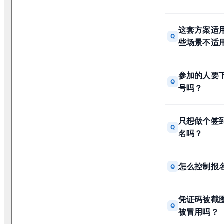
这套方案适
Q
些场景不适
参加的人要下
Q
号吗？
只想做个签
Q
名吗？
怎么控制报
Q
凭证码被截
Q
被冒用吗？