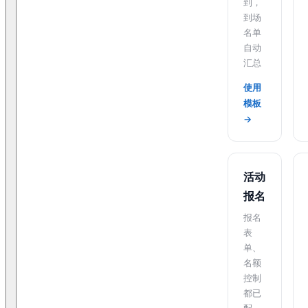
到，
到场
名单
自动
汇总
使用
模板
→
活动
报名
报名
表
单、
名额
控制
都已
配