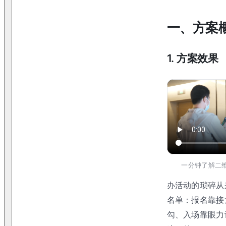
一、方案
1. 方案效果
一分钟了解二
办活动的琐碎从
名单：报名靠接
勾、入场靠眼力