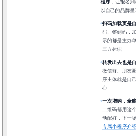
程序
，让报名到
以自己的品牌呈
扫码加载页是
码、签到码，
示的都是主办
三方标识
转发出去也是
微信群、朋友
序主体就是自
心
一次增购，全
二维码都用这
动配好，下一
专属小程序介