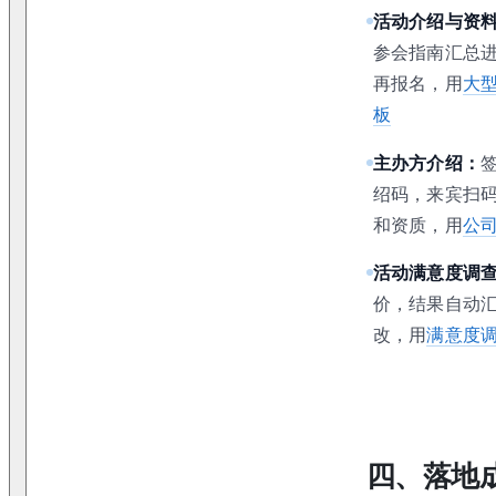
活动介绍与资
参会指南汇总
再报名，用
大
板
主办方介绍：
绍码，来宾扫
和资质，用
公
活动满意度调
价，结果自动
改，用
满意度
四、落地