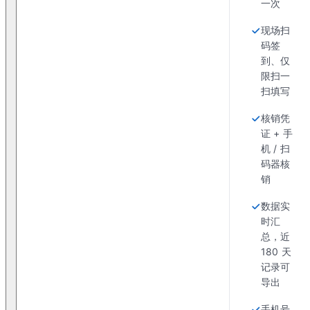
一次
现场扫
码签
到、仅
限扫一
扫填写
核销凭
证 + 手
机 / 扫
码器核
销
数据实
时汇
总，近
180 天
记录可
导出
手机号