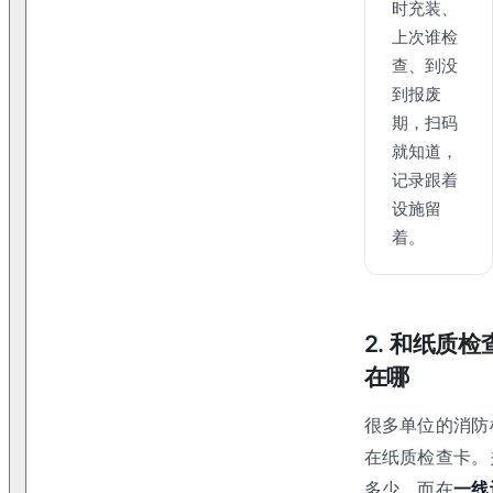
时充装、
上次谁检
查、到没
到报废
期，扫码
就知道，
记录跟着
设施留
着。
2. 和纸质
在哪
很多单位的消防
在纸质检查卡。
多少，而在
一线