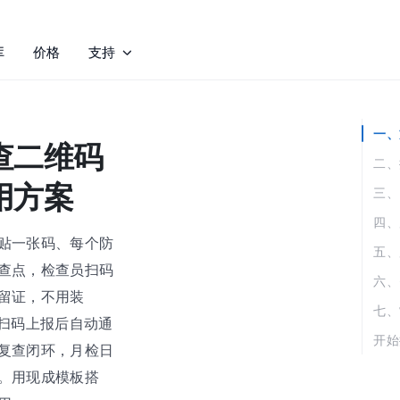
库
价格
支持
一、
查二维码
二、
用方案
三、
四、
贴一张码、每个防
五、
查点，检查员扫码
六、
留证，不用装
七、
患扫码上报后自动通
开始
复查闭环，月检日
。用现成模板搭