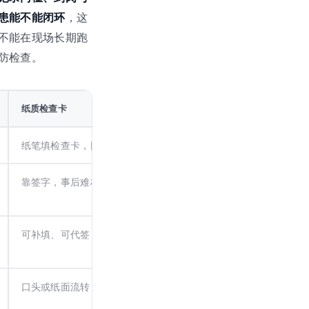
患能不能闭环
，这
不能在现场长期跑
防检查。
纸质检查卡
草料一物一码
纸笔填检查卡，回办公室再归档
微信扫一扫，
不用专用硬
靠签字，事后难核
扫码 + 定位 + 水印，
到没
看得出
可补填、可代签
现场拍照 + 定位 + 水印 +
证，
防假巡假检
口头或纸面流转，容易漏
自动通知责任人，整改复
闭环