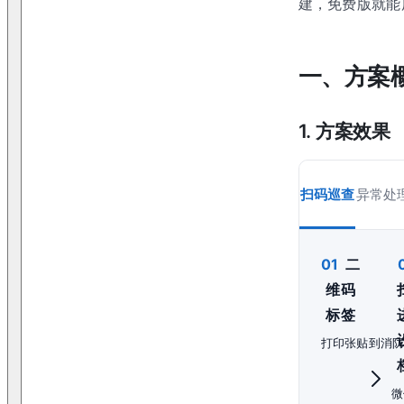
建，免费版就能
一、方案
1. 方案效果
扫码巡查
异常处
01
二
维码
标签
打印张贴到消
微