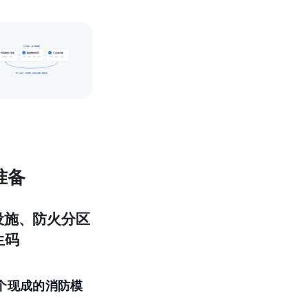
日常循环 · 每个周期重复
扫码检查/巡查
隐患整改闭环
汇总成台账
4
5
 · 按项确认 · 拍照
上报 · 通知 · 整改 · 复查
完成率 · 隐患 · 台账
到下个检查 / 巡查周期，系统自动提醒，重新扫码
准备
设施、防火分区
生码
个现成的消防模