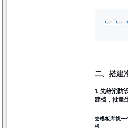
一次性搭建
设施/分区贴码
设检查/巡查项
1
2
3
一设施一码 · 一区一码
检查项 · 频次 · 期限
到场
二、搭建
1
.
先给消防
建档，批量
去模板库挑一
板