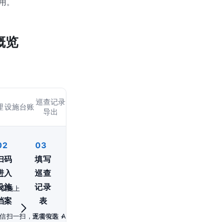
用。
概览
巡查记录
理
设施台账
导出
02
03
扫码
填写
进入
巡查
设施
记录
防设施上
档案
表
信扫一扫，无需安装 App
逐项勾选 + 现场拍照 + 提交