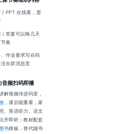
F / PPT 在线看，需
印
案：
答案可以晚几天
布节奏
课、作业要求写在码
淹没在群消息里
力音频扫码即播
讲解视频传进码里，
放
，课后能重看，家
照。英语听力、语文
点开即听；教材配套
图书
模板，替代随书