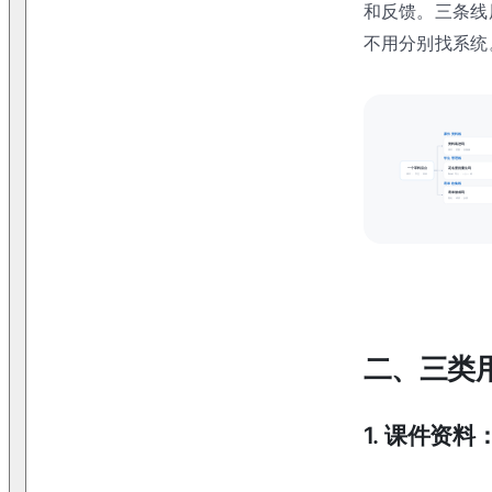
和反馈。三条线
不用分别找系统
课件资料线
资料装进码
课件 · 答案 · 音视频
学生管理线
花名册批量生码
一个草料后台
Excel 导入 · 一人一码
课件 · 学生 · 表单
表单收集线
表单做成码
报名 · 请假 · 反馈
二、三类
1
.
课件资料