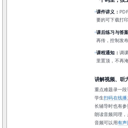
课件讲义：
PD
要的可下载打
课后练习与答
再传，控制发
课程通知：
调
里置顶，不再
讲解视频、听
重点难题录一段
学生
扫码在线播
长辅导时也有参
朗读音频同理，
音频可以用
有声