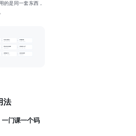
用的是同一套东西，
。
印在讲义教材上
扫码随时看
章节旁 · 封面 · 教室
不装 App · 反复看
码印在学生证校牌
记录挂到人名下
老师家长各扫各的
签到 · 请假 · 成绩
发群里贴门口
名单自动成表
扫码就填 · 不用登记本
按班级筛选导出
用法
：一门课一个码