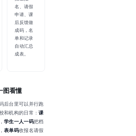
名、请假
申请、课
后反馈做
成码，名
单和记录
自动汇总
成表。
，一图看懂
码后台里可以并行跑
校和机构的日常：
课
，
学生一人一码
把档
，
表单码
收报名请假