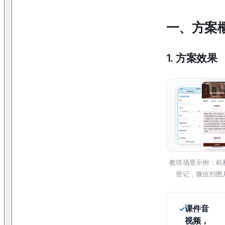
一、方案
1. 方案效果
教培场景示例：机
登记，微信扫图
课件音
视频，