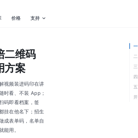
库
价格
支持
一
培二维码
二
用方案
三
四
解视频装进码印在讲
五
随时看、不装 App；
开
扫码即看档案，签
都挂在他名下；招生
做成表单码，名单自
就能用。