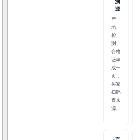
溯
源
产
地、
检
测、
合格
证串
成一
页，
买家
扫码
查来
源。
产