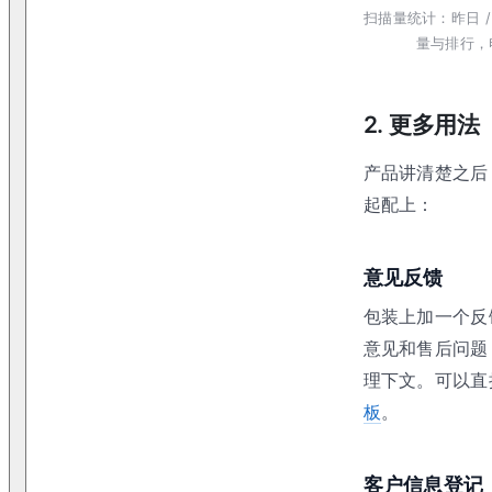
扫描量统计：昨日 / 近
量与排行，
2. 更多用法
产品讲清楚之后
起配上：
意见反馈
包装上加一个反
意见和售后问题
理下文。可以直
板
。
客户信息登记