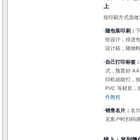
上
按印刷方式选做
随包装印刷：
给设计，排进
设计稿，随物
自己打印标签
式，预置好 A
印机就能打，
PVC 等材质，
作教程
销售名片：
名
见客户时扫码
线上：发到微