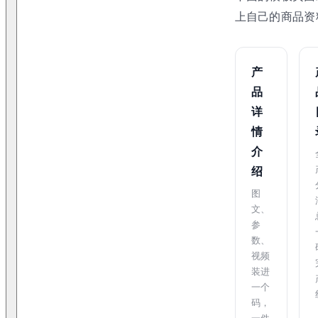
上自己的商品资
产
品
详
情
介
绍
图
文、
参
数、
视频
装进
一个
码，
一件