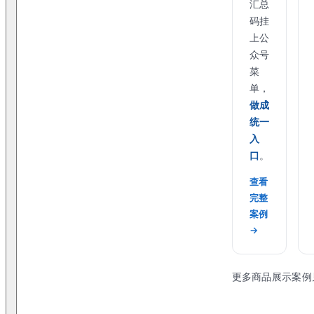
汇总
码挂
上公
众号
菜
单，
做成
统一
入
口
。
查看
完整
案例
→
更多商品展示案例