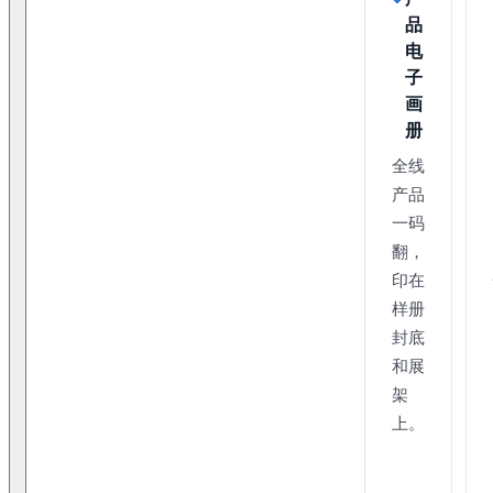
品
电
子
画
册
全线
产品
一码
翻，
印在
样册
封底
和展
架
上。