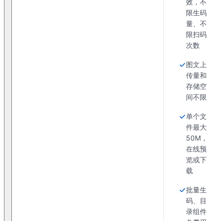
效，不
限生码
量、不
限扫码
次数
图文上
传量和
存储空
间不限
单个文
件最大
50M，
在线预
览或下
载
批量生
码、目
录组件