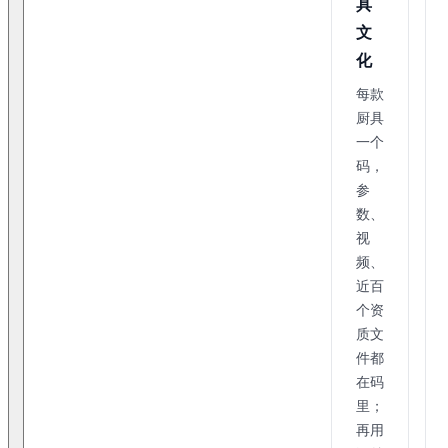
具
文
化
每款
厨具
一个
码，
参
数、
视
频、
近百
个资
质文
件都
在码
里；
再用