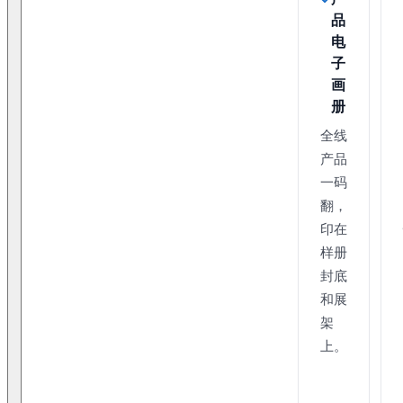
品
电
子
画
册
全线
产品
一码
翻，
印在
样册
封底
和展
架
上。