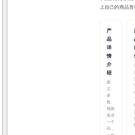
上自己的商品资
产
品
详
情
介
绍
图
文、
参
数、
视频
装进
一个
码，
一件