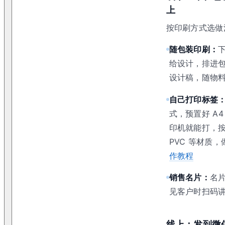
上
按印刷方式选做
随包装印刷：
给设计，排进
设计稿，随物
自己打印标签
式，预置好 A
印机就能打，
PVC 等材质，
作教程
销售名片：
名
见客户时扫码
线上：发到微