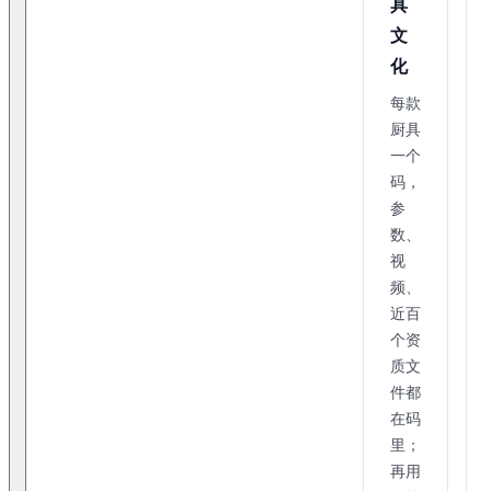
具
文
化
每款
厨具
一个
码，
参
数、
视
频、
近百
个资
质文
件都
在码
里；
再用