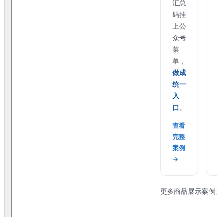
汇总
码挂
上公
众号
菜
单，
做成
统一
入
口
。
查看
完整
案例
→
更多商品展示案例