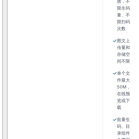
效，不
限生码
量、不
限扫码
次数
图文上
传量和
存储空
间不限
单个文
件最大
50M，
在线预
览或下
载
批量生
码、目
录组件