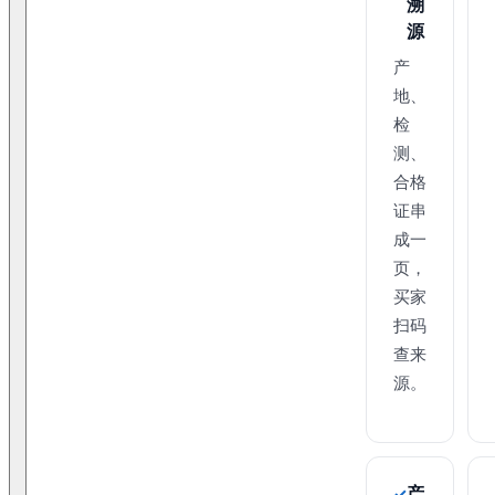
溯
源
产
地、
检
测、
合格
证串
成一
页，
买家
扫码
查来
源。
产