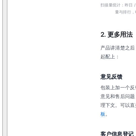
扫描量统计：昨日 / 近
量与排行，
2. 更多用法
产品讲清楚之后
起配上：
意见反馈
包装上加一个反
意见和售后问题
理下文。可以直
板
。
客户信息登记