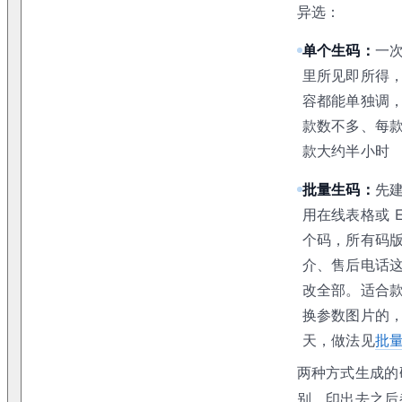
异选：
单个生码：
一
里所见即所得
容都能单独调
款数不多、每
款大约半小时
批量生码：
先
用在线表格或 E
个码，所有码
介、售后电话
改全部。适合
换参数图片的
天，做法见
批
两种方式生成的
别，印出去之后