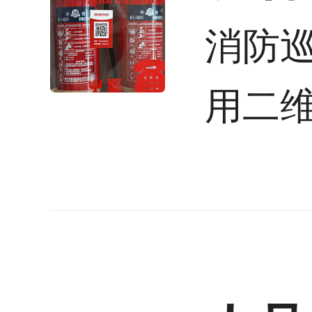
消防
用二