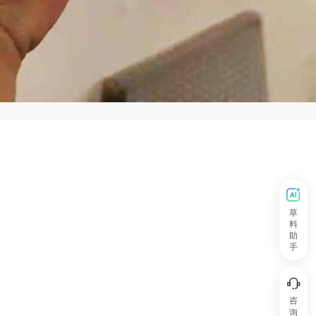
草
料
助
手
咨
询