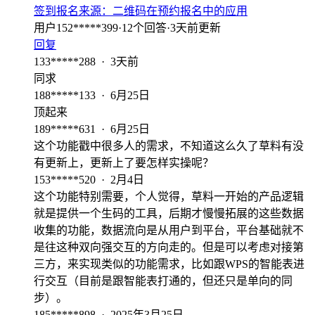
签到报名
来源：
二维码在预约报名中的应用
用户152*****399
·
12
个回答
·
3天前更新
回复
133*****288
·
3天前
同求
188*****133
·
6月25日
顶起来
189*****631
·
6月25日
这个功能戳中很多人的需求，不知道这么久了草料有没
有更新上，更新上了要怎样实操呢？
153*****520
·
2月4日
这个功能特别需要，个人觉得，草料一开始的产品逻辑
就是提供一个生码的工具，后期才慢慢拓展的这些数据
收集的功能，数据流向是从用户到平台，平台基础就不
是往这种双向强交互的方向走的。但是可以考虑对接第
三方，来实现类似的功能需求，比如跟WPS的智能表进
行交互（目前是跟智能表打通的，但还只是单向的同
步）。
185*****898
·
2025年3月25日