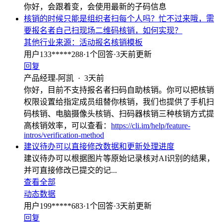
你好，会跟着变，会使用最新的子码信息
核销的时候只能是组织者扫每个人吗？忙不过来哦，需
要报名者自己扫现场二维码核销，如何实现？
其他行业
来源：
活动报名核销模板
用户133*****288
·
1
个回答
·
3天前更新
回复
产品经理-阿凯
·
3天前
你好，目前不支持报名者扫码自助核销。你可以把核销
权限设置给指定成员组替你核销，我们也提供了手机扫
码核销、电脑摄像头核销、扫码器核销三种核销方式提
高核销效率，可以查看：
https://cli.im/help/feature-
intros/verification-method
建议待办可以直接修改数据和更新处理进度
建议待办可以根据图片等原始记录核对AI识别的结果，
并可直接修改已提交的记...
查看全部
动态数据
用户199*****683
·
1
个回答
·
3天前更新
回复