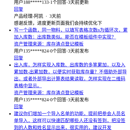
用户188*****133
·
1
个回答
·
3天前更新
回复
产品经理-阿凯
·
3天前
感谢反馈，进度更新页面我们会持续优化下
写一个函数，同一物料，以填写表格次数n为循环次，累
加入库数；出库数类似。能否在模板组件中实现？
资产管理
来源：
库存清点登记模板
用户135*****824
·
0
个回答
·
3天前发布
回复
出入库，怎样实现入库数、出库数的多笔累加，以及入
累加数-出累加数，以便实时获取库存量？不借助外部导
出，或者外部导出计算表结果读取，怎样实现在二维码
表格中显示。
资产管理
来源：
库存清点登记模板
用户135*****824
·
0
个回答
·
3天前发布
回复
建议你们增加一个导入名单的功能，提前把参会人员名
单导入，这样可以快速匹配哪些人还没有签到，把没签
到的人数和姓名显示出来，很实用的，建议开发