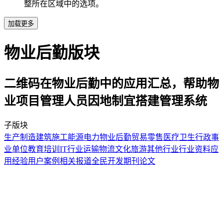
整所在区域中的选项。
加载更多
物业后勤版块
二维码在物业后勤中的应用汇总，帮助物
业项目管理人员因地制宜搭建管理系统
子版块
生产制造
建筑施工
能源电力
物业后勤
贸易零售
医疗卫生
行政事
业单位
教育培训
IT行业
运输物流
文化旅游
其他行业
行业资料
应
用经验
用户案例
相关报道
全民开发
期刊论文