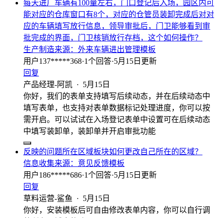
每天进厂车辆有100量左右，门口登记后入场，园区内可
能对应的仓库窗口有8个，对应的仓管员装卸完成后对对
应的车辆填写放行信息，领导审批后，门卫能够看到审
批完成的界面，门卫核销放行存档，这个如何操作？
生产制造
来源：
外来车辆进出管理模板
用户137*****368
·
1
个回答
·
5月15日更新
回复
产品经理-阿凯
·
5月15日
你好，我们的表单支持填写后续动态，并在后续动态中
填写表单，也支持对表单数据标记处理进度，你可以按
需开启。可以试试在入场登记表单中设置可在后续动态
中填写装卸单，装卸单并开启审批功能
反映的问题所在区域板块如何更改自己所在的区域？
信息收集
来源：
意见反馈模板
用户186*****686
·
1
个回答
·
5月15日更新
回复
草料运营-鲨鱼
·
5月15日
你好，安装模板后可自由修改表单内容，你可以自行调