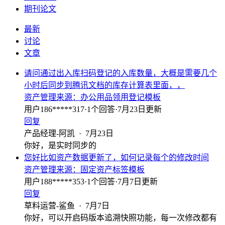
期刊论文
最新
讨论
文章
请问通过出入库扫码登记的入库数量，大概是需要几个
小时后同步到腾讯文档的库存计算表里面，，
资产管理
来源：
办公用品领用登记模板
用户186*****317
·
1
个回答
·
7月23日更新
回复
产品经理-阿凯
·
7月23日
你好，是实时同步的
您好比如资产数据更新了，如何记录每个的修改时间
资产管理
来源：
固定资产标签模板
用户188*****353
·
1
个回答
·
7月7日更新
回复
草料运营-鲨鱼
·
7月7日
你好，可以开启码版本追溯快照功能，每一次修改都有