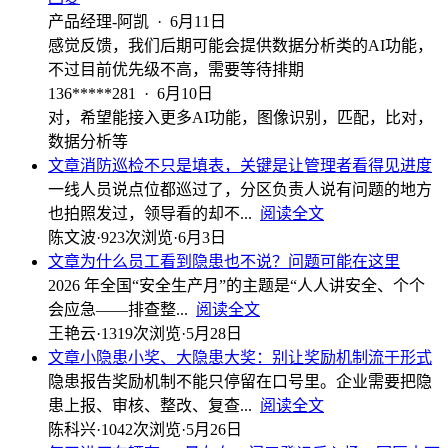
产品经理-阿凯
·
6月11日
感觉反馈，我们后期可能会提供数据分析类的AI功能，
不过目前优先级不高，需要等待排期
136*****281
·
6月10日
对，希望能接入更多AI功能，图像识别，匹配，比对，
数据分析等
文章
消防巡检不只是填表，关键是让管理者看得见进度
一线人员说点位都巡过了，分区负责人说有问题的地方
也拍照发过，领导看的却不...
阅读全文
陈文波
·
923次浏览
·
6月3日
文章
为什么员工看到隐患也不说？问题可能在这里
2026 年全国“安全生产月”的主题是“人人讲安全、个个
会应急——排查整...
阅读全文
王艳云
·
1319次浏览
·
5月28日
文章
小隐患小奖、大隐患大奖：别让奖励机制流于形式
隐患报告奖励机制不能只停留在口号里。企业需要把隐
患上报、审核、整改、复查...
阅读全文
陈科兴
·
1042次浏览
·
5月26日