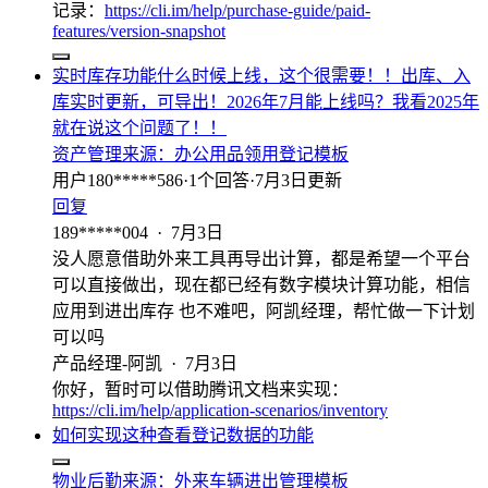
记录：
https://cli.im/help/purchase-guide/paid-
features/version-snapshot
实时库存功能什么时候上线，这个很需要！！出库、入
库实时更新，可导出！2026年7月能上线吗？我看2025年
就在说这个问题了！！
资产管理
来源：
办公用品领用登记模板
用户180*****586
·
1
个回答
·
7月3日更新
回复
189*****004
·
7月3日
没人愿意借助外来工具再导出计算，都是希望一个平台
可以直接做出，现在都已经有数字模块计算功能，相信
应用到进出库存 也不难吧，阿凯经理，帮忙做一下计划
可以吗
产品经理-阿凯
·
7月3日
你好，暂时可以借助腾讯文档来实现：
https://cli.im/help/application-scenarios/inventory
如何实现这种查看登记数据的功能
物业后勤
来源：
外来车辆进出管理模板