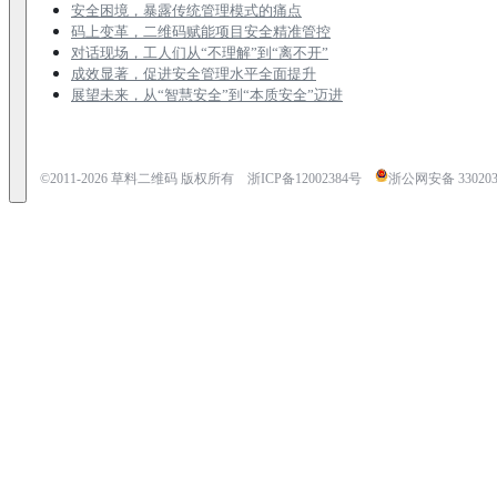
安全困境，暴露传统管理模式的痛点
码上变革，二维码赋能项目安全精准管控
对话现场，工人们从“不理解”到“离不开”
成效显著，促进安全管理水平全面提升
展望未来，从“智慧安全”到“本质安全”迈进
©2011-
2026
草料二维码 版权所有
浙ICP备12002384号
浙公网安备 3302030