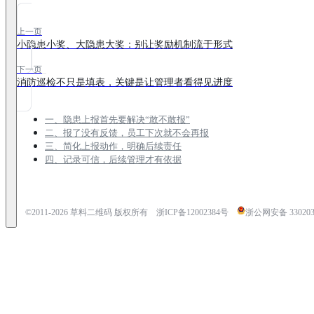
上一页
小隐患小奖、大隐患大奖：别让奖励机制流于形式
下一页
消防巡检不只是填表，关键是让管理者看得见进度
一、隐患上报首先要解决“敢不敢报”
二、报了没有反馈，员工下次就不会再报
三、简化上报动作，明确后续责任
四、记录可信，后续管理才有依据
©2011-
2026
草料二维码 版权所有
浙ICP备12002384号
浙公网安备 3302030