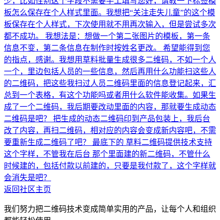
少，比如性别这个字段不需要手工填写
您好，请教一下标签模
板怎么保存在个人样式里面。我想把“关注走失儿童”的这个模
板保存在个人样式，下次使用就不用再次输入，但是尝试多次
都不成功。 我想法是：想做一个第二张图片的模板，第一条
信息不变，第二条信息在制作时按姓名更改。 希望能得到您
的指点，感谢。
我想用草料批量生成很多二维码，不如一个人
一个，里边包括人员的一些信息，然后再用什么功能扫这些人
的二维码，把这些我扫过人员二维码里面的信息登记起来，汇
总到一个表格，有这个功能吗或者用什么软件能收集。
如果生
成了一个二维码，我后期要改动里面的内容，那就要生成动态
二维码是吧？ 把生成的动态二维码印到产品包装上，我后台
改了内容，再扫二维码，相对应的内容会变成新内容吧，不需
要重新生成二维码了吧？ 最底下的 草料二维码提供技术支持
这个字样，不管我在后台 那个里面建的新二维码，不管什么
时候建的，包括付款以前建的，只要是我付款了，这个字样就
会消失是吧？
返回社区主页
我们努力把二维码技术变成简单实用的产品，让每个人和组织