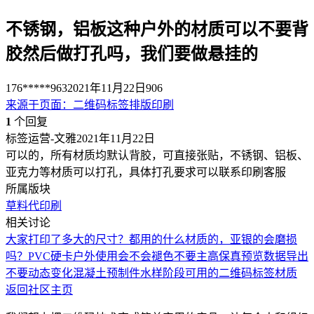
不锈钢，铝板这种户外的材质可以不要背
胶然后做打孔吗，我们要做悬挂的
176*****963
2021年11月22日
906
来源于
页面
：
二维码标签排版印刷
1
个回复
标签运营-文雅
2021年11月22日
可以的，所有材质均默认背胶，可直接张贴，不锈钢、铝板、
亚克力等材质可以打孔，具体打孔要求可以联系印刷客服
所属版块
草料代印刷
相关讨论
大家打印了多大的尺寸？都用的什么材质的，亚银的会磨损
吗？
PVC硬卡户外使用会不会褪色
不要主高保真预览
数据导出
不要动态变化
混凝土预制件水样阶段可用的二维码标签材质
返回社区主页