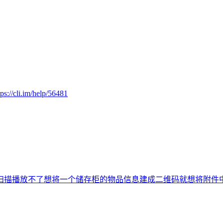
tps://cli.im/help/56481
扫描播放不了
想将一个储存柜的物品信息建成二维码
就想将附件