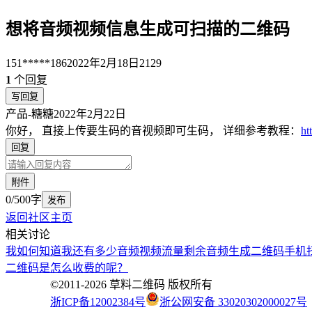
想将音频视频信息生成可扫描的二维码
151*****186
2022年2月18日
2129
1
个回复
写回复
产品-糖糖
2022年2月22日
你好， 直接上传要生码的音视频即可生码， 详细参考教程：
ht
回复
附件
0/500字
发布
返回社区主页
相关讨论
我如何知道我还有多少音频视频流量剩余
音频生成二维码手机
二维码是怎么收费的呢？
©2011-
2026
草料二维码 版权所有
浙ICP备12002384号
浙公网安备 33020302000027号