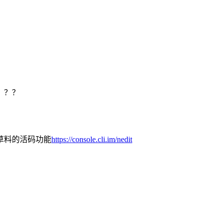
？？？
草料的活码功能
https://console.cli.im/nedit
。