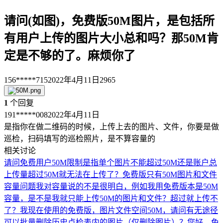
请问(如图)，免费版50M图片，是包括所
有用户上传的图片大小总和吗？那50M肯
定是不够的了。麻烦你了
156*****715
2022年4月11日
2965
1
个回复
191*****008
2022年4月11日
是指你在做二维码的时候，上传上去的图片、文件，你要是做
巡检，扫码填写的巡检照片，是不算容量的
相关讨论
请问免费用户50M限制是指单个图片不能超过50M还是账户总
上传量超过50M就无法在上传了？
免费版只有50M图片和文件
容量问题
我对容量说的不是很明白，例如我用免费版本是50M
容量，是不是我就只能上传50M的图片和文件？超过就上传不
了？
我现在使用的免费版，图片文件空间50M，请问有无途径
可以批量删除历史点检表内的图片（仅删除图片）？
您好，免