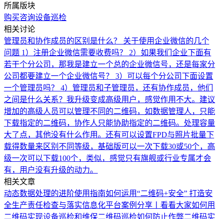
所属版块
购买咨询
设备巡检
相关讨论
管理员和协作成员的区别是什么？
关于使用企业微信的几个
问题 1）注册企业微信需要收费吗？ 2）如果我们企业下面有
若干个分公司，那我是建立一个总的企业微信号，还是每家分
公司都要建立一个企业微信号？ 3）可以每个分公司下面设置
一个管理员吗？ 4）管理员和子管理员，还有协作成员，他们
之间是什么关系？
我升级变成高级用户，感觉作用不大。建议
增加的高级人员可以管理不同的二维码，如数据管理人，只能
下载指定的二维码，协作人只能协助指定的二维码。处理容量
大了点，其他没有什么作用。还有可以设置FPD与照片批量下
载得数量来区别不同等级，基础版可以一次下载30或50个，高
级一次可以下载100个，类似，感觉只有旗舰或行业专属才会
有，用户没有升级的动力。
相关文章
动态数据处理的进阶使用指南
如何运用“二维码+安全” 打造安
全生产责任检查与落实信息化平台
案例分享丨看看大家如何用
二维码实现设备巡检和维保
二维码巡检如何防止作弊
二维码实