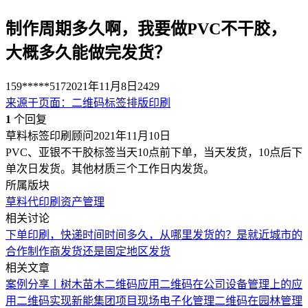
制作周期多久啊，我要做PVC不干胶，
大概多久能做完发货？
159*****517
2021年11月8日
2429
来源于
页面
：
二维码标签排版印刷
1
个回复
草料标签印刷顾问
2021年11月10日
PVC、亚银不干胶标签当天10点前下单，当天发货，10点后下
单次日发货。其他材质三个工作日内发货。
所属版块
草料代印刷
资产管理
相关讨论
下单印刷，快递时间时间多久，从哪里发货的？是就近城市的
合作制作商发货还是固定地区发货
相关文章
案例分享丨树木苗木二维码应用
二维码在公司设备管理上的应
用
二维码实现新能集团项目现场电子化管理
二维码在园林管理