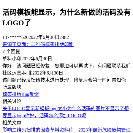
活码模板能显示，为什么新做的活码没有
LOGO了
137*****626
2022年6月30日
2482
来源于
页面
：
二维码标签排版印刷
2
个回复
草料小印
2022年6月30日
你好，该问题已经修复，您那边可以再试下，有问题联系我们
社区运营-阿北
2022年6月30日
该问题已经反馈给技术进行处理，修复后会第一时间告知你
所属版块
标签排版
Bug反馈
相关讨论
关于LOGO显示
新模板logo太小
为什么活码的图片不显示了
想
要显示logo
你好，活码怎么添加LOGO呢
相关文章
影响二维码扫描的因素
草料资料库丨2023年最新危险废物管理