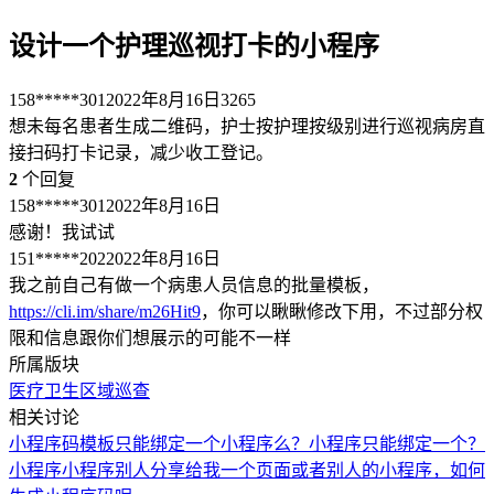
设计一个护理巡视打卡的小程序
158*****301
2022年8月16日
3265
想未每名患者生成二维码，护士按护理按级别进行巡视病房直
接扫码打卡记录，减少收工登记。
2
个回复
158*****301
2022年8月16日
感谢！我试试
151*****202
2022年8月16日
我之前自己有做一个病患人员信息的批量模板，
https://cli.im/share/m26Hit9
，你可以瞅瞅修改下用，不过部分权
限和信息跟你们想展示的可能不一样
所属版块
医疗卫生
区域巡查
相关讨论
小程序码模板只能绑定一个小程序么？
小程序只能绑定一个？
小程序
小程序
别人分享给我一个页面或者别人的小程序，如何