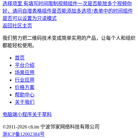
选择项里 有填写时间限制
视频组件一次是否能放多个视频
你
好，请问自增表格组件是否能添加多选项?
表单中的时间组件
是否可以设置为只读模式
返回社区主页
我们努力把二维码技术变成简单实用的产品，让每个人和组织
都能轻松使用。
首页
平台介绍
场景应用
行业应用
价格方案
帮助中心
关于我们
电脑端
小程序
关于草料
©2011-
2026
cli.im 宁波邻家网络科技有限公司
浙ICP备12002384号