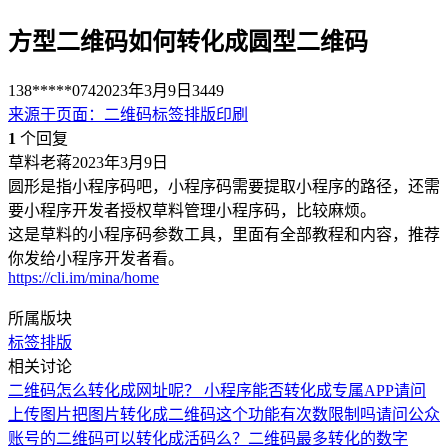
方型二维码如何转化成圆型二维码
138*****074
2023年3月9日
3449
来源于
页面
：
二维码标签排版印刷
1
个回复
草料老蒋
2023年3月9日
圆形是指小程序码吧，小程序码需要提取小程序的路径，还需
要小程序开发者授权草料管理小程序码，比较麻烦。
这是草料的小程序码参数工具，里面有全部教程和内容，推荐
你发给小程序开发者看。
https://cli.im/mina/home
所属版块
标签排版
相关讨论
二维码怎么转化成网址呢？
小程序能否转化成专属APP
请问
上传图片把图片转化成二维码这个功能有次数限制吗
请问公众
账号的二维码可以转化成活码么？
二维码最多转化的数字