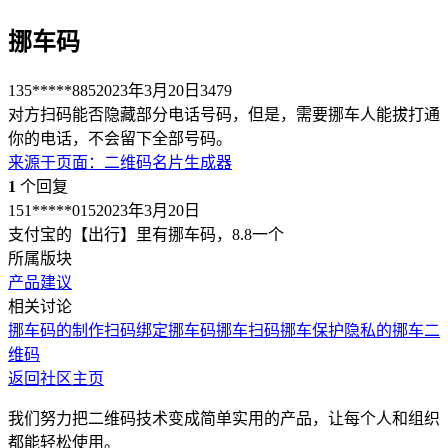
挪车码
135*****885
2023年3月20日
3479
对方扫码能否隐藏部分电话号码，但是，需要挪车人能拔打通
你的电话，不会留下全部号码。
来源于
页面
：
二维码名片生成器
1
个回复
151*****015
2023年3月20日
支付宝的【出行】里有挪车码，8.8一个
所属版块
产品建议
相关讨论
挪车码的制作
扫码绑定挪车码
挪车
扫码挪车
保护隐私的挪车二
维码
返回社区主页
我们努力把二维码技术变成简单实用的产品，让每个人和组织
都能轻松使用。