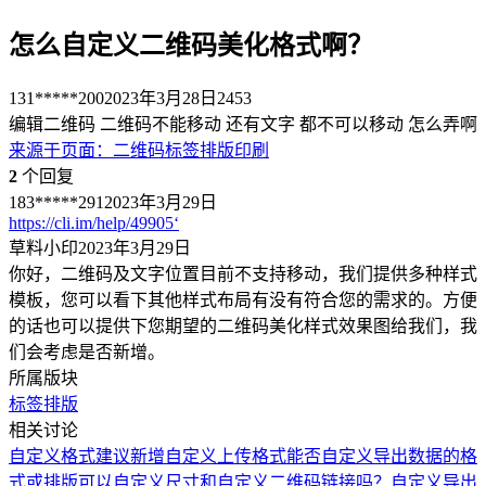
怎么自定义二维码美化格式啊？
131*****200
2023年3月28日
2453
编辑二维码 二维码不能移动 还有文字 都不可以移动 怎么弄啊
来源于
页面
：
二维码标签排版印刷
2
个回复
183*****291
2023年3月29日
https://cli.im/help/49905‘
草料小印
2023年3月29日
你好，二维码及文字位置目前不支持移动，我们提供多种样式
模板，您可以看下其他样式布局有没有符合您的需求的。方便
的话也可以提供下您期望的二维码美化样式效果图给我们，我
们会考虑是否新增。
所属版块
标签排版
相关讨论
自定义格式
建议新增自定义上传格式
能否自定义导出数据的格
式或排版
可以自定义尺寸和自定义二维码链接吗？
自定义导出