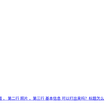
 ， 第二行 照片 ，第三行 基本信息 可以打出来吗？标题怎么