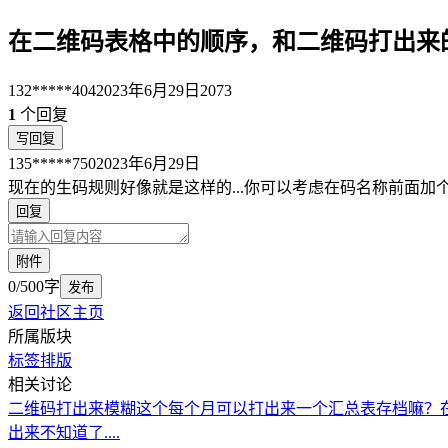
在二维码表格中的顺序，和二维码打出来
132*****404
2023年6月29日
2073
1
个回复
写回复
135*****750
2023年6月29日
现在的生码规则好像就是这样的...你可以考虑在码名称前面
回复
附件
0/500字
发布
返回社区主页
所属版块
标签排版
相关讨论
二维码打出来模糊
这个每个月可以打出来一个汇总表存档嘛？
出来不知道了....