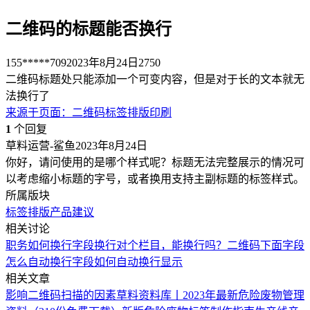
二维码的标题能否换行
155*****709
2023年8月24日
2750
二维码标题处只能添加一个可变内容，但是对于长的文本就无
法换行了
来源于
页面
：
二维码标签排版印刷
1
个回复
草料运营-鲨鱼
2023年8月24日
你好，请问使用的是哪个样式呢？标题无法完整展示的情况可
以考虑缩小标题的字号，或者换用支持主副标题的标签样式。
所属版块
标签排版
产品建议
相关讨论
职务如何换行
字段换行
对个栏目，能换行吗？
二维码下面字段
怎么自动换行
字段如何自动换行显示
相关文章
影响二维码扫描的因素
草料资料库丨2023年最新危险废物管理